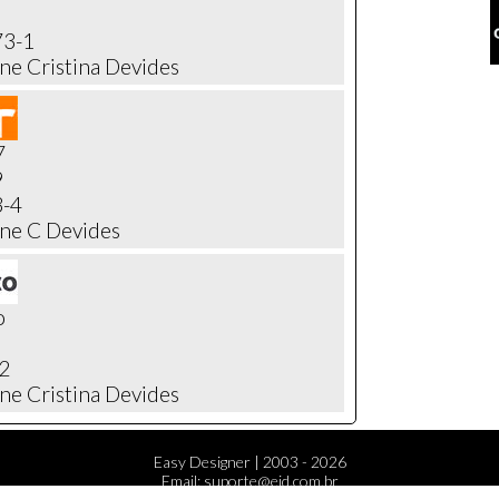
73-1
ine Cristina Devides
7
9
3-4
ine C Devides
o
2
ine Cristina Devides
Easy Designer | 2003 - 2026
Email: suporte@ejd.com.br