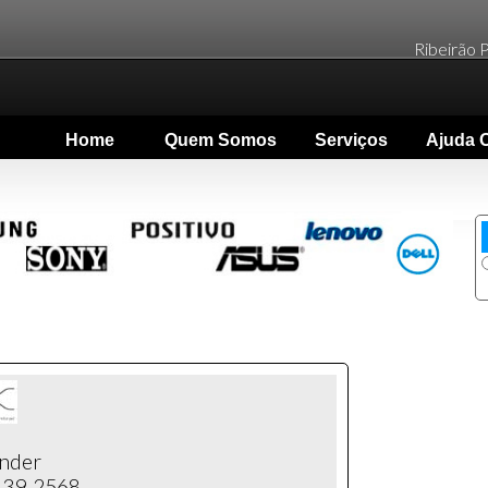
Ribeirão P
Home
Quem Somos
Serviços
Ajuda O
ander
9139-2568