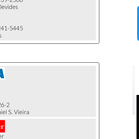
Devides
9241-5445
s
26-2
el S. Vieira
er